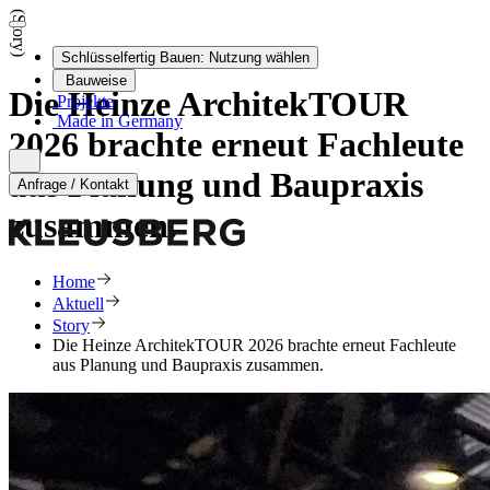
(Story)
Schlüsselfertig Bauen:
Nutzung wählen
Bauweise
Die Heinze ArchitekTOUR
Projekte
Made in Germany
2026 brachte erneut Fachleute
aus Planung und Baupraxis
Anfrage / Kontakt
zusammen.
Home
Aktuell
Story
Die Heinze ArchitekTOUR 2026 brachte erneut Fachleute
aus Planung und Baupraxis zusammen.