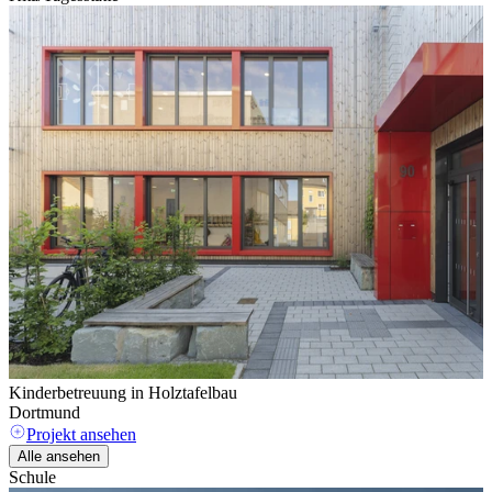
Kinderbetreuung in Holztafelbau
L
Dortmund
N
Projekt ansehen
Alle ansehen
Schule