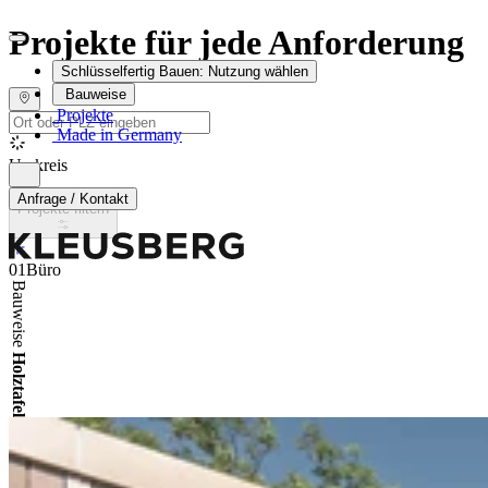
Projekte für jede Anforderung
Schlüsselfertig Bauen:
Nutzung wählen
Bauweise
Projekte
Made in Germany
Umkreis
Anfrage / Kontakt
Projekte filtern
0
1
Büro
Bauweise
Holztafel