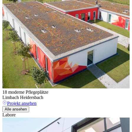
18 moderne Pflegeplätze
A
Limbach Heidersbach
Projekt ansehen
Alle ansehen
Labore