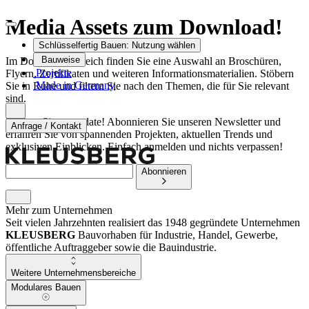
Media Assets zum
Download!
Schlüsselfertig Bauen:
Nutzung wählen
Bauweise
Im Download-Bereich finden Sie eine Auswahl an Broschüren,
Projekte
Flyern, Zertifikaten und weiteren Informationsmaterialien. Stöbern
Made in Germany
Sie in Ruhe und filtern Sie nach den Themen, die für Sie relevant
sind.
Bleiben Sie up to date! Abonnieren Sie unseren Newsletter und
Anfrage / Kontakt
erfahren Sie von spannenden Projekten, aktuellen Trends und
exklusiven Einblicken. Einfach anmelden und nichts verpassen!
Abonnieren
Mehr zum Unternehmen
Seit vielen Jahrzehnten realisiert das 1948 gegründete Unternehmen
KLEUSBERG
Bauvorhaben für Industrie, Handel, Gewerbe,
öffentliche Auftraggeber sowie die Bauindustrie.
Weitere Unternehmensbereiche
Modulares Bauen