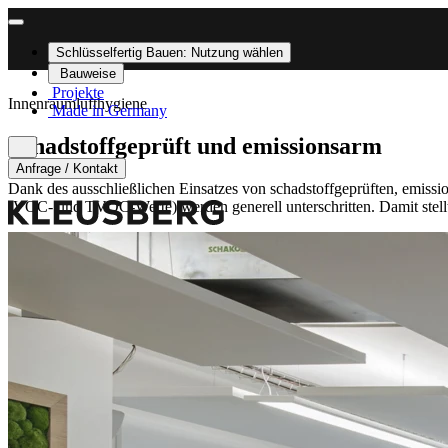
Schlüsselfertig Bauen:
Nutzung wählen
Bauweise
Projekte
Innenraumlufthygiene
Made in Germany
Schadstoffgeprüft und emissionsarm
Anfrage / Kontakt
Dank des ausschließlichen Einsatzes von schadstoffgeprüften, emissi
(VOC- und TVOC-Werte) werden generell unterschritten. Damit ste