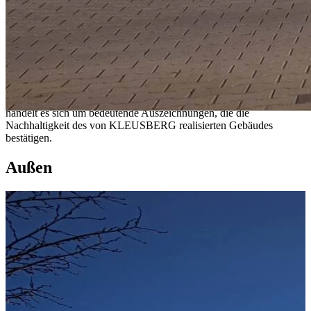
Um die
Energieeffizienz
des Gebäudes zu unterstützen, wurde eine
Photovoltaikanlage
auf dem Dach installiert, die ihre Energie in eine
Wärmepumpe und einen Speicher einspeist. Eine extensive
Dachbegrünung
ermöglicht neuen Lebensraum und schafft eine
zusätzliche Art der Wärmeregulierung.
Das Gebäude ist mit einer
DGNB
Zertifizierung in Silber inklusive
einer QNG Förderung ausgezeichnet. Bei diesen Anerkennungen
handelt es sich um bedeutende Auszeichnungen, die die
Nachhaltigkeit des von KLEUSBERG realisierten Gebäudes
bestätigen.
Außen