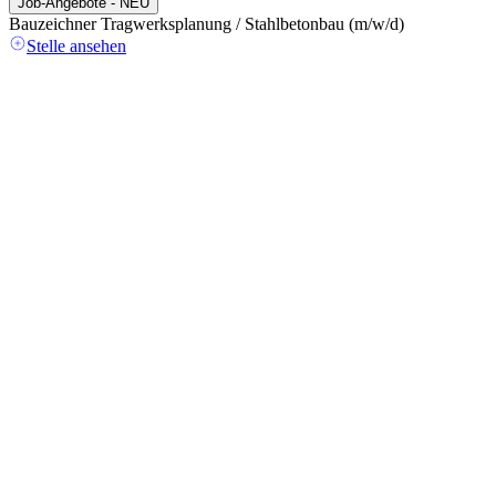
Job-Angebote - NEU
Bauzeichner Tragwerksplanung / Stahlbetonbau (m/w/d)
A
(
Stelle ansehen