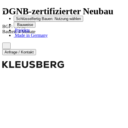
DGNB-zertifizierter Neubau
Schlüsselfertig Bauen:
Nutzung wählen
Bauweise
2
BGF:
741
m
Projekte
Bauzeit
:
4 Monate
Made in Germany
Anfrage / Kontakt