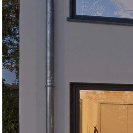
Das neue Steuerbüro in Solingen
Projekt-Info
Der Neubau des Steuerbüros in Solingen ist in Zusammenarbeit mit
dem Architektenbüro „Architektur vor Ort“ entstanden.
KLEUSBERG fungierte bei diesem Projekt als
Generalunternehmen, das das 2-geschossige
Modulgebäude
in 9
Monaten ab Modulstellung mit einer Bruttogeschossfläche von 741
m² errichtete.
Optisch suggeriert das Gebäude durch die symmetrische Anordnung
der Fenster einen geradlinigen und einheitlichen Eindruck. Ein
Wärmedämmverbundsystem
(WDVS) wurde als Primärfassade
gewählt, die den Großteil des Gebäudes einnimmt. Optischen