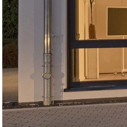
Kontrast zu der weißen WDVS-Fassade setzt das Meldorfer
Klinkersystem in einem warmen rot-braunen Ton, das für den
vorderen Gebäudeteil verwendet wurde. Ein Glasvordach im
Eingangsbereich und über den Fenstern eingelassene
Raffstore
schützen vor Witterungen.
Trotz der offenen Wirkung des Gebäudes befinden sich dort neben
drei Besprechungsräumen 16 Einzelbüros. Teils können diese durch
mobile Trennwände mit nur wenigen Handgriffen zu offenen
Multifunktionsbereichen abgewandelt werden, was mehr Spielraum
für beispielsweise Firmenevents oder große Besuchergruppen mit
sich bringt.
Vor allem die Lichtplanung stand im Zentrum der
Konzeptionierung. Durch das Licht wird nicht nur die Wirkung der
Räume definiert, sondern auch die Kunst in Szene gesetzt, die sich
in Form von Skulpturen und Bildern in dem Gebäude befindet.
Dafür wurden genau ausgerichtete Spotlights installiert, die ihren
Lichtkegel auf verschiedene Kunstgegenstände werfen. Natürliches
Licht wird durch die großen, fast bodentiefen Fenster ermöglicht.
Glastrennwände und -türen lassen den Lichteinfall bis ins
Gebäudeinnere zu und suggerieren ein offenes Raumkonzept. Das
Eichenparkett, welches in den Fluren und Büroräumen verlegt
wurde, bringt Wärme in die sonst hell gestalteten Räume und
erzeugt eine angenehme Raumatmosphäre.