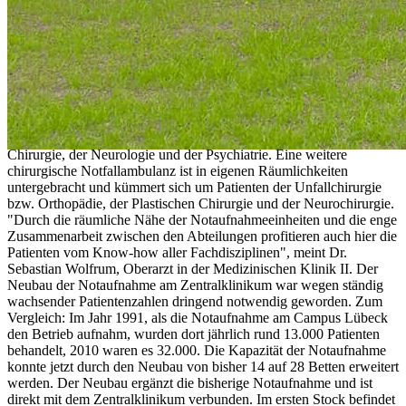
1400m² wird sowohl den medizinischen und technischen
Ansprüchen an eine moderne Notaufnahme als auch dem Bedürfnis
der Patienten nach mehr Privatsphäre gerecht", fügte Harms hinzu.
"Durch die Verwendung von Fertigmodulen ist es uns gelungen, die
Bauzeit erheblich zu verkürzen, sodass das Gebäude nach dem
Richtfest im Dezember vergangenen Jahres bereits heute bezogen
werden kann." Die Notaufnahme ist administrativ an die
Medizinische Klinik II angebunden. Sie wird interdisziplinär geführt
und versorgt vorwiegend Patienten aus der Inneren Medizin, der
Chirurgie, der Neurologie und der Psychiatrie. Eine weitere
chirurgische Notfallambulanz ist in eigenen Räumlichkeiten
untergebracht und kümmert sich um Patienten der Unfallchirurgie
bzw. Orthopädie, der Plastischen Chirurgie und der Neurochirurgie.
"Durch die räumliche Nähe der Notaufnahmeeinheiten und die enge
Zusammenarbeit zwischen den Abteilungen profitieren auch hier die
Patienten vom Know-how aller Fachdisziplinen", meint Dr.
Sebastian Wolfrum, Oberarzt in der Medizinischen Klinik II. Der
Neubau der Notaufnahme am Zentralklinikum war wegen ständig
wachsender Patientenzahlen dringend notwendig geworden. Zum
Vergleich: Im Jahr 1991, als die Notaufnahme am Campus Lübeck
den Betrieb aufnahm, wurden dort jährlich rund 13.000 Patienten
behandelt, 2010 waren es 32.000. Die Kapazität der Notaufnahme
konnte jetzt durch den Neubau von bisher 14 auf 28 Betten erweitert
werden. Der Neubau ergänzt die bisherige Notaufnahme und ist
direkt mit dem Zentralklinikum verbunden. Im ersten Stock befindet