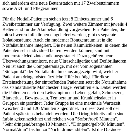
sich außerdem eine neue Bettenstation mit 17 Zweibettzimmern
sowie Arzt- und Pflegeräumen.
Für die Notfall-Patienten stehen jetzt 8 Einbettzimmer und 6
Zweibettzimmer zur Verfügung. Zwei weitere Zimmer mit jeweils 4
Betten sind für die Akutbehandlung vorgesehen. Für Patienten, die
mit schweren Infektionen eingeliefert werden, gibt es separate
Isolationsräume. Auch ein moderner Röntgenraum ist in die
Notfallaufnahme integriert. Die neuen Räumlichkeiten, in denen die
Patienten sehr individuell betreut werden können, sind mit
modernster Medizintechnik ausgestattet. Dazu gehören neue
Überwachungsmonitore, neue Ultraschallgeräte und Defibrillatoren.
Neu ist auch die Computeranlage, mit der vom sogenannten
"Stützpunkt" der Notfallaufnahme aus angezeigt wird, welcher
Patient am dringendsten ärztliche Hilfe benötigt. Für diese
Ersteinschätzung der eintreffenden Patienten setzt die Notaufnahme
das standardisierte Manchester-Triage-Verfahren ein. Dabei werden
die Patienten nach den Leitsymptomen Lebensgefahr, Schmerzen,
Blutverlust, Bewusstsein, Temperatur und Krankheitsdauer in
Gruppen eingeordnet. Jeder Gruppe ist eine maximale Wartezeit
zwischen 0 und 120 Minuten zugeordnet. In dieser Zeit soll der
Patient spätestens behandelt werden. Die Dringlichkeitsstufen sind
farbig gekennzeichnet und reichen von "Sofort/rot/0 Minuten",
"Sehr dringend/orange/10 Minuten", "Dringend/gelb/30 Minuten",
Normal/grün" bis hin zu "Nicht dringend/blau". Ist die Diagnose