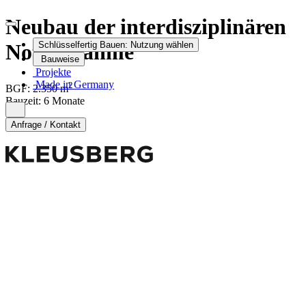
Neubau der interdisziplinären
Notaufnahme
Schlüsselfertig Bauen:
Nutzung wählen
Bauweise
Projekte
Made in Germany
2
BGF:
2.350
m
Bauzeit
:
6 Monate
Anfrage / Kontakt