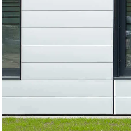
Universitätsklinikums
Schleswig-Holstein, Campus Lübeck,
modernsten Standard", sagte Staatssekretärin und UKSH-
Aufsichtsratsvorsitzende Dr. Cordelia Andreßen in ihrem Grußwort.
"Die Patienten des einzigen Maximalversorgers im Land erhalten
damit die bestmögliche Erstversorgung." "Mehr als 30.000 Patienten
werden jedes Jahr in der interdisziplinären Notaufnahme am
Campus Lübeck versorgt - Tendenz steigend. Der Neubau, den wir
heute einweihen, verfügt über großzügige Räumlichkeiten und
modernste Medizintechnik, um diese große Zahl von Patienten jetzt
noch schneller und besser behandeln zu können", sagte Prof. Dr.
Jens Scholz, Vorstandsvorsitzender des UKSH anlässlich der
Schlüsselübergabe. Die neue Notaufnahme mit ihrer gebündelten
fachlichen Expertise biete Erstversorgung für Notfallpatienten auf
höchstem Niveau. "Der große Fortschritt liegt darin, dass wir nicht
nur die Überwachungs- und Diagnosemöglichkeiten verbessern,
sondern auch den Komfort für unsere Patienten erheblich steigern
können. So sind jetzt auch notfallmäßig ambulante und
kurzstationäre Behandlungen in Ein- oder Zweibettzimmern
möglich", erklärte Prof. Dr. Heribert Schunkert, Direktor der
Medizinischen Klinik II, Campus Lübeck.
"Wir freuen uns sehr, dem UKSH heute den symbolischen Schlüssel
zur neuen Notaufnahme überreichen zu können", sagte Henrik
Harms, Geschäftsführer der Gebäudemanagement Schleswig-
Holstein AöR (GMSH). "Der Neubau mit einer Nutzfläche von