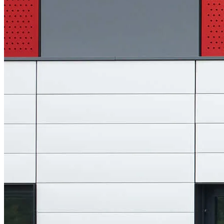
Notaufnahme Klinikum Lübeck
Projekt-Info
Universitätsklinikum Schleswig-Holstein, Campus Lübeck - Am
29.08.2011 ist im Rahmen einer Feierstunde die neue Notaufnahme
eingeweiht worden. In den neuen Räumen profitieren die Patienten
von der engen interdisziplinären Zusammenarbeit der beteiligten
klinischen Disziplinen und einer optimierten Infrastruktur mit
modernster Medizintechnik. Durch die verbesserte
Ablauforganisation wird lebenswichtige Zeit gewonnen. Die
Aufnahme des Patientenbetriebes ist für den 12. September geplant.
"Die Versorgung von Notfallpatienten in Schleswig-Holstein
erreicht mit dem
Neubau der Notaufnahme des