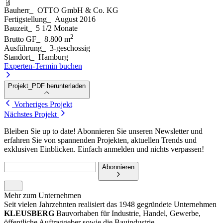
Bauherr
_
OTTO GmbH & Co. KG
Fertigstellung
_
August 2016
Bauzeit
_
5 1/2 Monate
2
Brutto GF
_
8.800 m
Ausführung
_
3-geschossig
Standort
_
Hamburg
Experten-Termin buchen
Projekt_PDF herunterladen
Vorheriges Projekt
Nächstes Projekt
Bleiben Sie up to date! Abonnieren Sie unseren Newsletter und
erfahren Sie von spannenden Projekten, aktuellen Trends und
exklusiven Einblicken. Einfach anmelden und nichts verpassen!
Abonnieren
Mehr zum Unternehmen
Seit vielen Jahrzehnten realisiert das 1948 gegründete Unternehmen
KLEUSBERG
Bauvorhaben für Industrie, Handel, Gewerbe,
öffentliche Auftraggeber sowie die Bauindustrie.