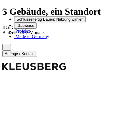
3 Gebäude, ein Standort
Schlüsselfertig Bauen:
Nutzung wählen
Bauweise
2
BGF:
8.800
m
Projekte
Bauzeit
:
5 1/2 Monate
Made in Germany
Anfrage / Kontakt