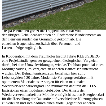
ohne Verbindung zu den anderen beiden OTTO-Gebäuden dar. Bei
diesen wird der Übergang in allen drei Geschossen mittels eines
Verbindungstraktes gewährt. Beheizt werden die Räumlichkeiten
über eine Warmwasser-Zentralheizung. Die Farbwahl fiel
entsprechend dem Corporate Design des Unternehmens aus.
Sowohl bei der Fassadengestaltung, als auch in den Räumlichkeiten
findet sich das "Rot" wieder. Die Kombination aus Alu-Welle und
Trespa-Elementen grenzt die Treppenhäuser klar von
den übrigen Gebäudeabschnitten ab. Rotfarbene Blindelemente an
den Fenstern runden das Gesamtbild gekonnt ab. Die
einzelnen Etagen sind zusätzlich über Personen- und
Lastenaufzüge zugänglich.
In Kooperation mit dem Fraunhofer Institut führte KLEUSBERG
eine Projektstudie, genauer gesagt einen ökologischen Vergleich
durch, bei dem Umweltwirkungen, wie das Treibhauspotential eines
Modulgebäudes, im Vergleich zu anderen Bauweisen untersucht
wurden. Der Betrachtungszeitraum belief sich hier auf 3
Lebenszyklen á 20 Jahre. Modernste Fertigungsverfahren mit
optimiertem Materialeinsatz sorgen für einen maximalen
Wiederverwendbarkeitsgrad und minimieren dadurch die CO2-
Emissionen eines modularen Gebäudes. Der Ansatz der
Wiederverwendbarkeit der Module ermöglicht es, den Energiebedarf
für die Herstellung der Baustoffe auf verschiedene Nutzungsphasen
zu verteilen und sich dadurch einen Vorteil gegenüber anderen