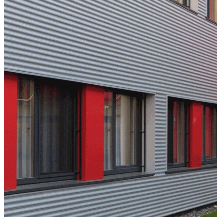
Bürogebäude Otto & bonprix, Hamburg
Projekt-Info
Die Otto Group, mit Sitz in Hamburg, ist eine weltweit agierende
Handels- und Dienstleistungsgruppe mit 54.037 Mitarbeitern. Das
Unternehmen zählt insgesamt 123 wesentliche
Konzerngesellschaften. Darunter auch die OTTO GmbH sowie
Bonprix. KLEUSBERG hat im Sommer 2016
neue Büroräume
für
insgesamt 600 Mitarbeiterinnen und Mitarbeiter errichtet. Hier gehen
nun überwiegend Zuständige des E-Commerce ihrer Arbeit nach.
Auf dem Otto-Campus in Hamburg stehen weitere Sanierungen und
Modernisierungen von Bestandsgebäuden an, die unter anderem
Grund für die räumlichen Erweiterungen waren. Entstanden ist ein
neuer Bürokomplex mit 8.800 m² Bruttogeschossfläche. Das
Gebäude der bonprix-Mitarbeiter stellt einen separaten Baukörper