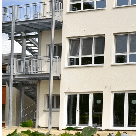
Pflegeheim Ruhrblick in Mülheim
Projekt-Info
In unmittelbarer Nähe zum Ruhrufer idyllisch gelegen führt die
evangelische Altenhilfe Mülheim ein Pflegeheim für alte Menschen.
Aber nicht nur die Lage ist für den überregional sehr guten Ruf der
Einrichtung verantwortlich. Das innovative Pflege-Konzept hat die
Einrichtung so beliebt gemacht und sorgt für ein kontinuierlich
volles Haus. Notwendige Modernisierungen sind dennoch
unausweichlich geworden. Eins der beiden Gebäude aus den 70er
Jahren kann nicht mehr adäquat renoviert werden. Mit dem
Bestandsrückbau und Neubau der insgesamt 30 neuen
Seniorenzimmer in Modulbauweise
stellt der Betreiber eine
erheblich verkürzte Bauzeit sicher und verringert damit die
Beeinträchtigung der Bewohner auf ein Minimum.