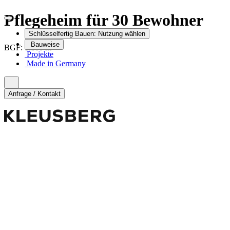
Pflegeheim für 30 Bewohner
Schlüsselfertig Bauen:
Nutzung wählen
Bauweise
2
BGF:
1.800
m
Projekte
Made in Germany
Anfrage / Kontakt