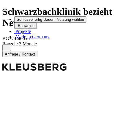
Schwarzbachklinik bezieht
Neubau
Schlüsselfertig Bauen:
Nutzung wählen
Bauweise
Projekte
Made in Germany
2
BGF:
1.400
m
Bauzeit
:
3 Monate
Anfrage / Kontakt