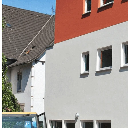
Schwarzbach-Klinik in Ratingen
Projekt-Info
Das
Erweiterungsgebäude der Klinik
in Ratingen wurde als 3-
geschossiges Gebäude mit Flachdach ausgeführt. Das oberste
Geschoss staffelt sich zum Bestandsgebäude um 1,20 m zurück.
Im Haus gibt es insgesamt 22 Zweibettzimmer sowie 1
behindertengerechtes Einzelzimmer, welche mit Ausnahme von 2
Zimmern in den Obergeschossen angeordnet sind. Im Erdgeschoss
befinden sich zusätzlich ein Speisesaal für Alt- und Neubau mit
zugehöriger Küche und Nebenräumen, Hausanschluss- und
Heizraum, ein Gemeinschaftsraum, WCs, Arzt- und
Bereitschaftszimmer sowie 2 Räume für Einzelgespräche im