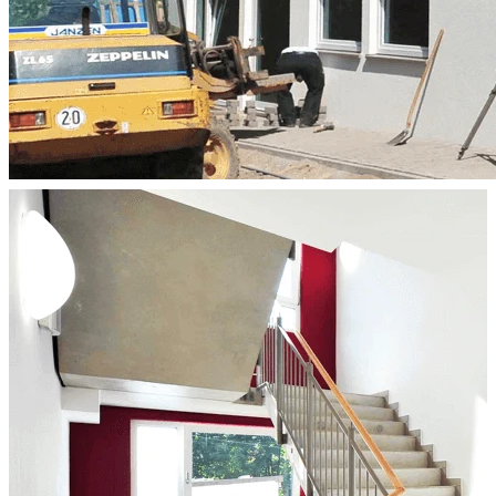
Rahmen einer Psychotherapie. Die Werkstatt ist als 2-geschossiger
Modulbau mit Flachdach errichtet worden. Im Erdgeschoss befindet
sich die Werkstatt mit angegliederter Lagerfläche und WC. Im
Obergeschoss gibt es einen Arbeitstherapieraum, das Büro des
Arbeitstherapeuten mit WC und Umkleide sowie eine weitere
Lagerfläche.
Innen