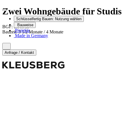
Zwei Wohngebäude für Studis
Schlüsselfertig Bauen:
Nutzung wählen
Bauweise
2
BGF:
3.560
m
Projekte
Bauzeit
:
3 1/2 Monate / 4 Monate
Made in Germany
Anfrage / Kontakt