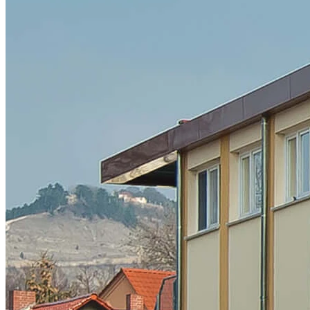
Studentenwohnheime Jena
Projekt-Info
KLEUSBERG errichtete das erste
Wohngebäude in
Modulbauweise
in Jena 2008, das zweite im Jahre 2012. Auf jeweils
3 Geschossen entstanden so ca. 15 m² große, geräumige Zimmer,
die den Studenten einen Rückzugsort sowie gemeinschaftliche
Zonen bieten, in denen gekocht, gelernt oder generell Zeit verbracht
werden kann. Insgesamt konnten 139 zusätzliche Wohnplätze zur
Verfügung gestellt werden. Diese teilen sich auf in 2er,- 3er- und
4er-WG´s.
Außen