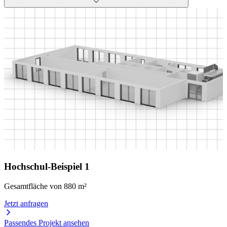
Hochschul-Beispiel 1
Gesamtfläche von 880 m²
G
Jetzt anfragen
J
Passendes Projekt ansehen
P