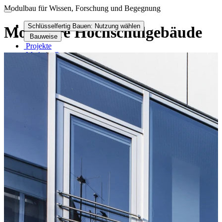
Modulbau für Wissen, Forschung und Begegnung
Schlüsselfertig Bauen:
Nutzung wählen
Modulare Hochschul­gebäude
Bauweise
Projekte
Made in Germany
Anfrage / Kontakt