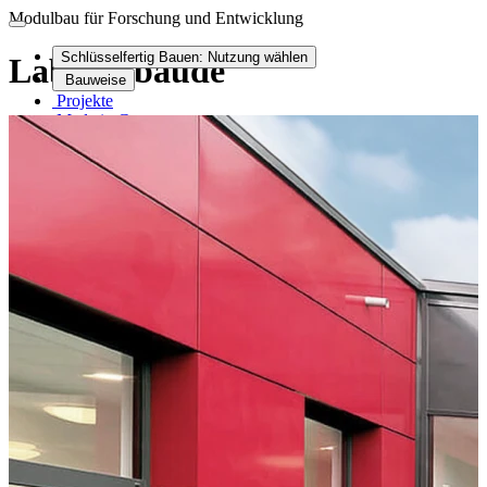
Modulbau für Forschung und Entwicklung
Schlüsselfertig Bauen:
Nutzung wählen
Laborgebäude
Bauweise
Projekte
Made in Germany
Anfrage / Kontakt