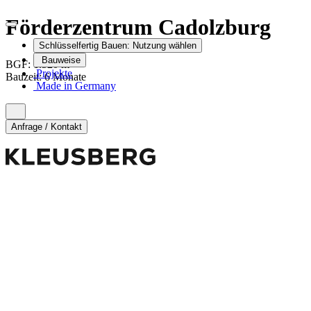
Förderzentrum Cadolzburg
Schlüsselfertig Bauen:
Nutzung wählen
Bauweise
2
BGF:
1.520
m
Projekte
Bauzeit
:
6 Monate
Made in Germany
Anfrage / Kontakt