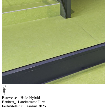
Fakten
Bauweise
_
Holz-Hybrid
Bauherr
_
Landratsamt Fürth
Fertigstellung
_
August 2025