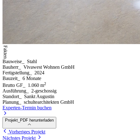
Fakten
Bauweise
_
Stahl
Bauherr
_
Vivawest Wohnen GmbH
Fertigstellung
_
2024
Bauzeit
_
6 Monate
2
Brutto GF
_
1.060 m
Ausführung
_
2-geschossig
Standort
_
Sankt Augustin
Planung
_
schultearchitekten GmbH
Experten-Termin buchen
Projekt_PDF herunterladen
Vorheriges Projekt
Nächstes Projekt