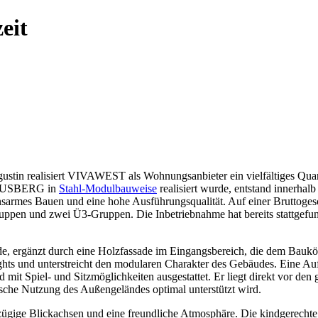
eit
stin realisiert VIVAWEST als Wohnungsanbieter ein vielfältiges Quart
 KLEUSBERG in
Stahl-Modulbauweise
realisiert wurde, entstand innerhal
sarmes Bauen und eine hohe Ausführungsqualität. Auf einer Bruttogesch
ppen und zwei Ü3-Gruppen. Die Inbetriebnahme hat bereits stattgefund
e, ergänzt durch eine Holzfassade im Eingangsbereich, die dem Baukö
ghts und unterstreicht den modularen Charakter des Gebäudes. Eine Aufz
d mit Spiel- und Sitzmöglichkeiten ausgestattet. Er liegt direkt vor de
che Nutzung des Außengeländes optimal unterstützt wird.
ügige Blickachsen und eine freundliche Atmosphäre. Die kindgerechte 