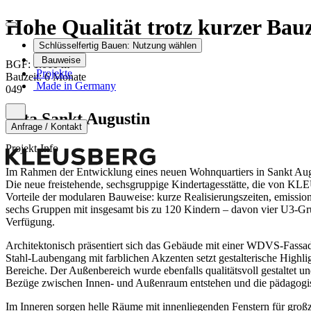
Hohe Qualität trotz kurzer Bauz
Schlüsselfertig Bauen:
Nutzung wählen
Bauweise
2
BGF:
1.060
m
Projekte
Bauzeit
:
6 Monate
Made in Germany
049
Kita Sankt Augustin
Anfrage / Kontakt
Projekt-Info
Im Rahmen der Entwicklung eines neuen Wohnquartiers in Sankt Augu
Die neue freistehende, sechsgruppige Kindertagesstätte, die von
Vorteile der modularen Bauweise: kurze Realisierungszeiten, emission
sechs Gruppen mit insgesamt bis zu 120 Kindern – davon vier U3-Gru
Verfügung.
Architektonisch präsentiert sich das Gebäude mit einer WDVS-Fassad
Stahl-Laubengang mit farblichen Akzenten setzt gestalterische Highli
Bereiche. Der Außenbereich wurde ebenfalls qualitätsvoll gestaltet un
Bezüge zwischen Innen- und Außenraum entstehen und die pädagogis
Im Inneren sorgen helle Räume mit innenliegenden Fenstern für großz