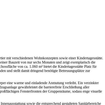
ier mit verschiedenen Wohnkonzepten sowie einer Kindertagesstätte.
b einer Bauzeit von nur sechs Monaten und zeigt exemplarisch die
ossfläche von ca. 1.060 m² bietet die Kindertagesstätte Platz für
en und stellt damit dringend benötigte Betreuungsplätze zur
rper eine warme und einladende Anmutung verleiht. Ein verzinkter
ugsanlage gewährleistet die barrierefreie Erschließung aller
n großflächigen Fensterfronten der Gruppenräume, sodass enge visuelle
Innenausstattung sowie die entsprechend gestalteten Sanitärbereiche